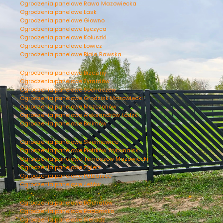
Ogrodzenia panelowe Rawa Mazowiecka
Ogrodzenia panelowe Łask
Ogrodzenia panelowe Głowno
Ogrodzenia panelowe Łęczyca
Ogrodzenia panelowe Koluszki
Ogrodzenia panelowe Łowicz
Ogrodzenia panelowe Biała Rawska
Ogrodzenia panelowe Brzeziny
Ogrodzenia panelowe Żyrardów
Ogrodzenia panelowe Sochaczew
Ogrodzenia panelowe Grodzisk Mazowiecki
Ogrodzenia panelowe Mszczonów
Ogrodzenia panelowe Aleksandrów Łódzki
Ogrodzenia panelowe Bolimów
Ogrodzenia panelowe Skierniewice
Ogrodzenia panelowe Piotrków Trybunalski
Ogrodzenia panelowe Tomaszów Mazowiecki
Ogrodzenia panelowe Zgierz
Ogrodzenia panelowe Pabianice
Ogrodzenia panelowe Jeżów
Ogrodzenia panelowe Bełchatów
Ogrodzenia panelowe Radomsko
Ogrodzenia panelowe Sieradz