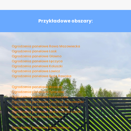
Przykładowe obszary:
Ogrodzenia panelowe Rawa Mazowiecka
Ogrodzenia panelowe Łask
Ogrodzenia panelowe Głowno
Ogrodzenia panelowe Łęczyca
Ogrodzenia panelowe Koluszki
Ogrodzenia panelowe Łowicz
Ogrodzenia panelowe Biała Rawska
Ogrodzenia panelowe Brzeziny
Ogrodzenia panelowe Żyrardów
Ogrodzenia panelowe Sochaczew
Ogrodzenia panelowe Grodzisk Mazowiecki
Ogrodzenia panelowe Mszczonów
Ogrodzenia panelowe Aleksandrów Łódzki
Ogrodzenia panelowe Bolimów
Ogrodzenia panelowe Skierniewice